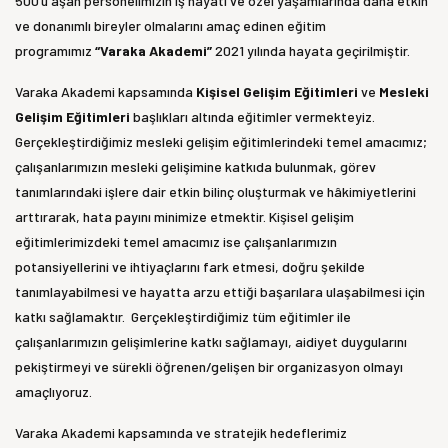
500’ü aşan personelimizin iş hayatı ve özel yaşamlarında daha etkin
ve donanımlı bireyler olmalarını amaç edinen eğitim
programımız
“Varaka Akademi”
2021 yılında hayata geçirilmiştir.
Varaka Akademi kapsamında
Kişisel Gelişim Eğitimleri
ve
Mesleki
Gelişim Eğitimleri
başlıkları altında eğitimler vermekteyiz.
Gerçekleştirdiğimiz mesleki gelişim eğitimlerindeki temel amacımız;
çalışanlarımızın mesleki gelişimine katkıda bulunmak, görev
tanımlarındaki işlere dair etkin bilinç oluşturmak ve hâkimiyetlerini
arttırarak, hata payını minimize etmektir. Kişisel gelişim
eğitimlerimizdeki temel amacımız ise çalışanlarımızın
potansiyellerini ve ihtiyaçlarını fark etmesi, doğru şekilde
tanımlayabilmesi ve hayatta arzu ettiği başarılara ulaşabilmesi için
katkı sağlamaktır. Gerçekleştirdiğimiz tüm eğitimler ile
çalışanlarımızın gelişimlerine katkı sağlamayı, aidiyet duygularını
pekiştirmeyi ve sürekli öğrenen/gelişen bir organizasyon olmayı
amaçlıyoruz.
Varaka Akademi kapsamında ve stratejik hedeflerimiz