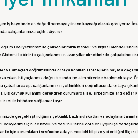
şen iş hayatında en değerli sermayeyi insan kaynağı olarak görüyoruz. İnsan
nda çalışanlarımıza eşlik ediyoruz.
 eğitim faaliyetlerimiz ile çalışanlarımızın mesleki ve kişisel alanda kendil
 Sistemi ile birlikte çalışanlarımızın uzun yıllar şirketimizde çalışabilmes
def ve amaçları doğrultusunda ortaya konulan stratejilerin hayata geçebilm
ya çıkan ihtiyaçlarımız doğrultusunda işe alım sürecine başlamaktayız. Önce
a çaba harcayıp, çalışanlarımızın yetkinlikleri doğrultusunda ortaya çıkarıl
 Dış kaynak kullanımı gerektiren durumlarda ise, şirketimize artı değer 
süreci ile istihdam sağlamaktayız.
erimizde gerçekleştirdiğimiz yetkinlik bazlı mülakatlar ve adaylara tanımlan
, adaylarımız için ise nitelik ve yetkinliklerine göre en uygun işe yerleşti
ar ile işin sorumluları tarafından adayın mesleki bilgi ve yeterliliğini ölç