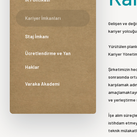
Kariyer İmkanları
Gelişen ve deği
kariyer yolcuğu
Staj İmkanı
Yürütülen planlı
Ücretlendirme ve Yan
Kariyer Yönetim
Haklar
Şirketimizin he
sonrasında orta
Varaka Akademi
karşılamak adın
amaçlamaktayız.
ve yerleştirme 
İşe alım süreçl
istihdam etmeyi
teknik mülakatl