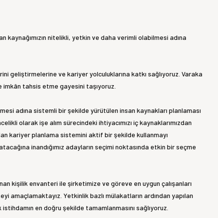
 kaynağımızın nitelikli, yetkin ve daha verimli olabilmesi adına
erini geliştirmelerine ve kariyer yolculuklarına katkı sağlıyoruz. Varaka
ine imkân tahsis etme gayesini taşıyoruz.
esi adına sistemli bir şekilde yürütülen insan kaynakları planlaması
likli olarak işe alım sürecindeki ihtiyacımızı iç kaynaklarımızdan
an kariyer planlama sistemini aktif bir şekilde kullanmayı
katacağına inandığımız adayların seçimi noktasında etkin bir seçme
an kişilik envanteri ile şirketimize ve göreve en uygun çalışanları
rmeyi amaçlamaktayız. Yetkinlik bazlı mülakatların ardından yapılan
erek istihdamın en doğru şekilde tamamlanmasını sağlıyoruz.