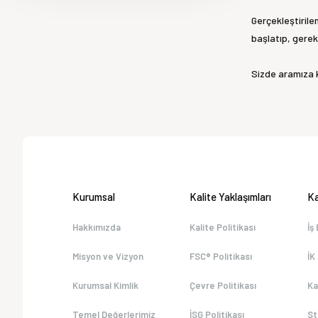
Gerçekleştirile
başlatıp, gerekl
Sizde aramıza k
Kurumsal
Kalite Yaklaşımları
Ka
Hakkımızda
Kalite Politikası
İş
Misyon ve Vizyon
FSC® Politikası
İK
Kurumsal Kimlik
Çevre Politikası
Ka
Temel Değerlerimiz
İSG Politikası
St