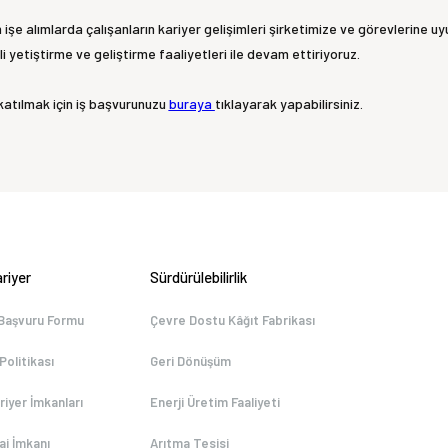
n işe alımlarda çalışanların kariyer gelişimleri şirketimize ve görevlerine 
i yetiştirme ve geliştirme faaliyetleri ile devam ettiriyoruz.
atılmak için iş başvurunuzu
buraya
tıklayarak yapabilirsiniz.
riyer
Sürdürülebilirlik
 Başvuru Formu
Çevre Dostu Kâğıt Fabrikası
 Politikası
Geri Dönüşüm
riyer İmkanları
Enerji Üretim Faaliyeti
aj İmkanı
Arıtma Tesisi