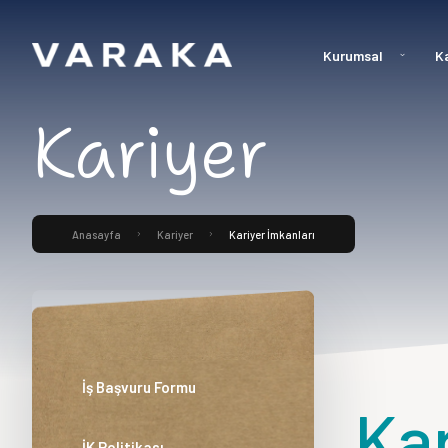
Kurumsal
Ka
Kariyer
Anasayfa
Kariyer
Kariyer İmkanları
İş Başvuru Formu
Kar
İK Politikası