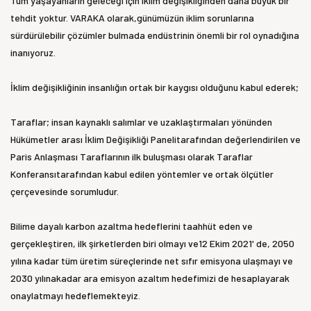
Tüm yaşayanların geleceği için iklim değişikliğinden daha büyük bir
tehdit yoktur. VARAKA olarak,günümüzün iklim sorunlarına
sürdürülebilir çözümler bulmada endüstrinin önemli bir rol oynadığına
inanıyoruz.
İklim değişikliğinin insanlığın ortak bir kaygısı olduğunu kabul ederek;
Taraflar; insan kaynaklı salımlar ve uzaklaştırmaları yönünden
Hükümetler arası İklim Değişikliği Panelitarafından değerlendirilen ve
Paris Anlaşması Taraflarının ilk buluşması olarak Taraflar
Konferansıtarafından kabul edilen yöntemler ve ortak ölçütler
çerçevesinde sorumludur.
Bilime dayalı karbon azaltma hedeflerini taahhüt eden ve
gerçekleştiren, ilk şirketlerden biri olmayı ve12 Ekim 2021' de, 2050
yılına kadar tüm üretim süreçlerinde net sıfır emisyona ulaşmayı ve
2030 yılınakadar ara emisyon azaltım hedefimizi de hesaplayarak
onaylatmayı hedeflemekteyiz.