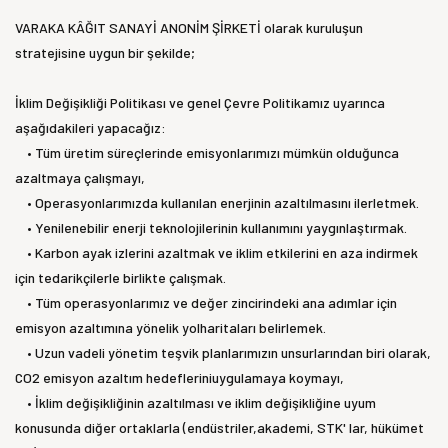
VARAKA KÂĞIT SANAYİ ANONİM ŞİRKETİ olarak kuruluşun
stratejisine uygun bir şekilde;
İklim Değişikliği Politikası ve genel Çevre Politikamız uyarınca
aşağıdakileri yapacağız:
• Tüm üretim süreçlerinde emisyonlarımızı mümkün olduğunca
azaltmaya çalışmayı,
• Operasyonlarımızda kullanılan enerjinin azaltılmasını ilerletmek.
• Yenilenebilir enerji teknolojilerinin kullanımını yaygınlaştırmak.
• Karbon ayak izlerini azaltmak ve iklim etkilerini en aza indirmek
için tedarikçilerle birlikte çalışmak.
• Tüm operasyonlarımız ve değer zincirindeki ana adımlar için
emisyon azaltımına yönelik yolharitaları belirlemek.
• Uzun vadeli yönetim teşvik planlarımızın unsurlarından biri olarak,
CO2 emisyon azaltım hedefleriniuygulamaya koymayı,
• İklim değişikliğinin azaltılması ve iklim değişikliğine uyum
konusunda diğer ortaklarla (endüstriler,akademi, STK' lar, hükümet