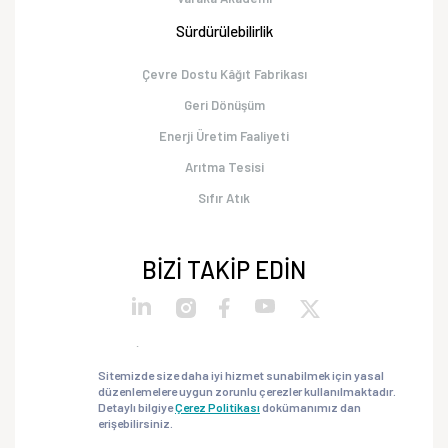
Sürdürülebilirlik
Çevre Dostu Kâğıt Fabrikası
Geri Dönüşüm
Enerji Üretim Faaliyeti
Arıtma Tesisi
Sıfır Atık
BİZİ TAKİP EDİN
İnternet Sitesi Aydınlatma Metni
Sitemizde size daha iyi hizmet sunabilmek için yasal
Müşteri Aydınlatma Metni
düzenlemelere uygun zorunlu çerezler kullanılmaktadır.
Veri Sorumlusu Başvuru Formu
Detaylı bilgiye
Çerez Politikası
dokümanımız dan
erişebilirsiniz.
Çerez Politikası